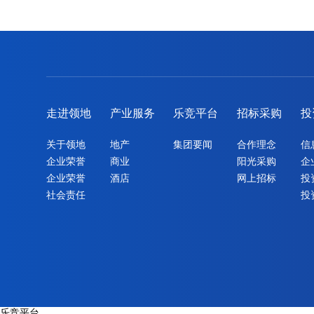
走进领地
产业服务
乐竞平台
招标采购
投
关于领地
地产
集团要闻
合作理念
信
企业荣誉
商业
阳光采购
企
企业荣誉
酒店
网上招标
投
社会责任
投
乐竞平台