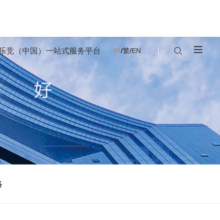
-乐竞（中国）一站式服务平台
中
/
繁
/
EN
络