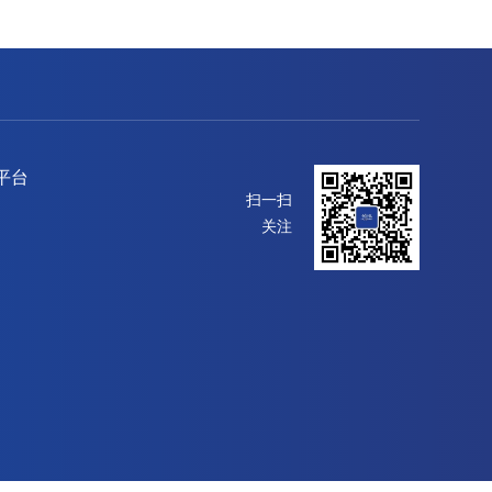
平台
扫一扫
关注